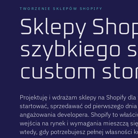
TWORZENIE SKLEPÓW SHOPIFY
S
k
l
e
p
y
S
h
o
s
z
y
b
k
i
e
g
o
s
c
u
s
t
o
m
s
t
o
Projektuję i wdrażam sklepy na Shopify dla 
startować, sprzedawać od pierwszego dnia 
angażowania developera. Shopify to właściw
wejścia na rynek i wymagania mieszczą si
wtedy, gdy potrzebujesz pełnej własności k