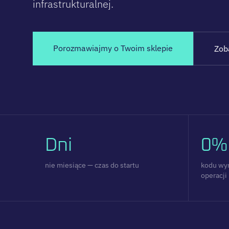
infrastrukturalnej.
Porozmawiajmy o Twoim sklepie
Zob
Dni
0%
nie miesiące — czas do startu
kodu wy
operacji