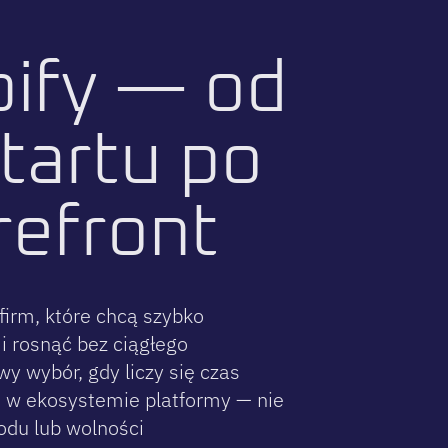
p
i
f
y
—
o
d
t
a
r
t
u
p
o
r
e
f
r
o
n
t
firm, które chcą szybko
i rosnąć bez ciągłego
y wybór, gdy liczy się czas
ę w ekosystemie platformy — nie
odu lub wolności