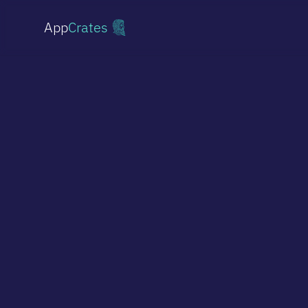
App
Crates
Sklepy Shopify
Od prostych sklepów po custom storefronty
Strony Internetowe
Profesjonalne strony i landing page
Sklepy internetowe
Headless commerce na Medusa.js
Marketplace multi-vendor
Platformy dla wielu sprzedawców
Wdrożenia AI