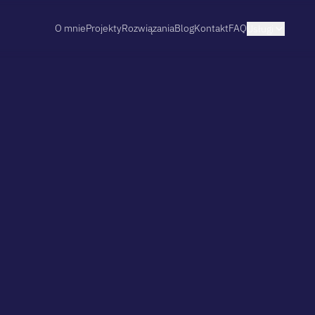
O mnie
Projekty
Rozwiązania
Blog
Kontakt
FAQ
Usługi
ODKRYJ USŁUGĘ
Sklepy Shopify
Projektuję i wdrażam sklepy Shopify do
biznesu — od sprawnego startu na gotow
customowe storefronty headless na Next.
Zobacz szczegóły