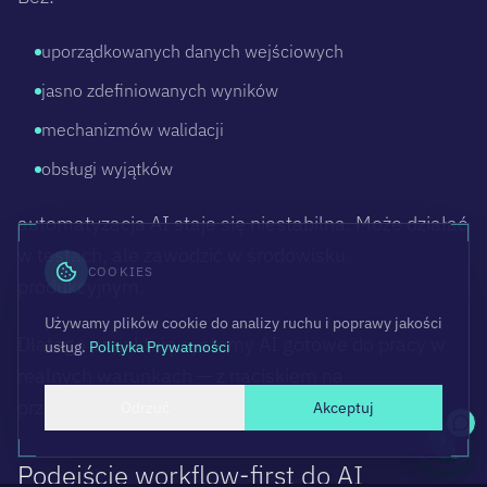
uporządkowanych danych wejściowych
jasno zdefiniowanych wyników
mechanizmów walidacji
obsługi wyjątków
automatyzacja AI staje się niestabilna. Może działać
w testach, ale zawodzić w środowisku
COOKIES
produkcyjnym.
Używamy plików cookie do analizy ruchu i poprawy jakości
Dlatego projektuję systemy AI gotowe do pracy w
usług.
Polityka Prywatności
realnych warunkach — z naciskiem na
przewidywalność, kontrolę i odporność na błędy.
Odrzuć
Akceptuj
Podejście workflow-first do AI