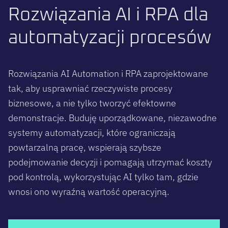
R
o
z
w
i
ą
z
a
n
i
a
A
I
i
R
P
A
d
l
a
a
u
t
o
m
a
t
y
z
a
c
j
i
p
r
o
c
e
s
ó
w
Rozwiązania AI Automation i RPA zaprojektowane
tak, aby usprawniać rzeczywiste procesy
biznesowe, a nie tylko tworzyć efektowne
demonstracje. Buduję uporządkowane, niezawodne
systemy automatyzacji, które ograniczają
powtarzalną pracę, wspierają szybsze
podejmowanie decyzji i pomagają utrzymać koszty
pod kontrolą, wykorzystując AI tylko tam, gdzie
wnosi ono wyraźną wartość operacyjną.