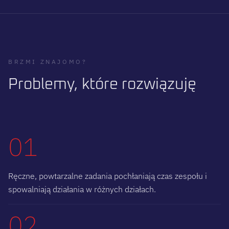
BRZMI ZNAJOMO?
P
r
o
b
l
e
m
y
,
k
t
ó
r
e
r
o
z
w
i
ą
z
u
j
ę
01
Ręczne, powtarzalne zadania pochłaniają czas zespołu i
spowalniają działania w różnych działach.
02