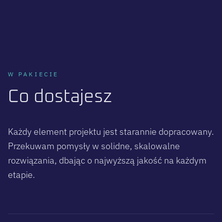
W PAKIECIE
C
o
d
o
s
t
a
j
e
s
z
Każdy element projektu jest starannie dopracowany.
Przekuwam pomysły w solidne, skalowalne
rozwiązania, dbając o najwyższą jakość na każdym
etapie.