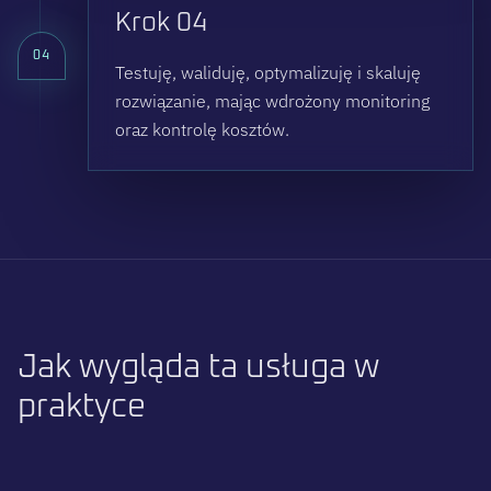
Krok 04
04
Testuję, waliduję, optymalizuję i skaluję
rozwiązanie, mając wdrożony monitoring
oraz kontrolę kosztów.
J
a
k
w
y
g
l
ą
d
a
t
a
u
s
ł
u
g
a
w
p
r
a
k
t
y
c
e