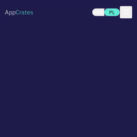
App
Crates
ENG
PL