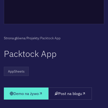
Strona główna
/
Projekty
/
Packtock App
P
a
c
k
t
o
c
k
A
p
p
AppSheets
Demo na żywo
Post na blogu