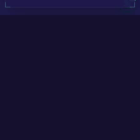
Subskrybuj newsletter
Otrzymuj aktualizacje o nowych projektach, artykułach i
spostrzeżeniach.
Subskrybuj