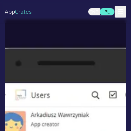
App
Crates
ENG
PL