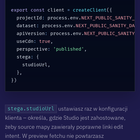
export
const
 client 
=
createClient
(
{
  projectId
:
 process
.
env
.
NEXT_PUBLIC_SANITY_P
  dataset
:
 process
.
env
.
NEXT_PUBLIC_SANITY_DAT
  apiVersion
:
 process
.
env
.
NEXT_PUBLIC_SANITY_
  useCdn
:
true
,
  perspective
:
'published'
,
  stega
:
{
    studioUrl
,
}
,
}
)
ustawiasz raz w konfiguracji
stega.studioUrl
klienta – określa, gdzie Studio jest zahostowane,
żeby source mapy zawierały poprawne linki edit
intent. W preview fetchu nie powtarzasz