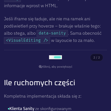
informacje wprost w HTML.
Jeśli iframe się ładuje, ale nie ma ramek ani
podświetleń przy hoverze – brakuje właśnie tego:
albo stega, albo
. Sama obecność
data-sanity
w layoucie to za mało.
<VisualEditing />
1
/
2
Kliknij, aby powiększyć
Ile ruchomych części
Kompletna implementacja składa się z:
ze skonfigurowanym
Klienta Sanity