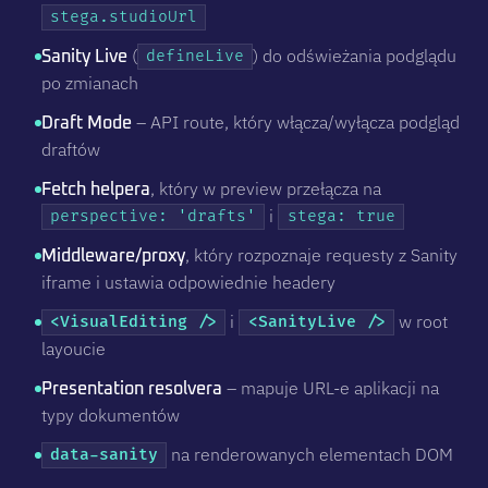
stega.studioUrl
(
) do odświeżania podglądu
Sanity Live
defineLive
po zmianach
– API route, który włącza/wyłącza podgląd
Draft Mode
draftów
, który w preview przełącza na
Fetch helpera
i
perspective: 'drafts'
stega: true
, który rozpoznaje requesty z Sanity
Middleware/proxy
iframe i ustawia odpowiednie headery
i
w root
<VisualEditing />
<SanityLive />
layoucie
– mapuje URL-e aplikacji na
Presentation resolvera
typy dokumentów
na renderowanych elementach DOM
data-sanity