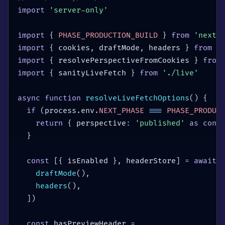
import
'server-only'
import
{
PHASE_PRODUCTION_BUILD
}
from
'next/
import
{
 cookies
,
 draftMode
,
 headers 
}
from
'
import
{
 resolvePerspectiveFromCookies 
}
from
import
{
 sanityLiveFetch 
}
from
'./live'
async
function
resolveLiveFetchOptions
(
)
{
if
(
process
.
env
.
NEXT_PHASE
===
PHASE_PRODUC
return
{
 perspective
:
'published'
as
cons
}
const
[
{
 isEnabled 
}
,
 headerStore
]
=
await
draftMode
(
)
,
headers
(
)
,
]
)
const
 hasPreviewHeader 
=