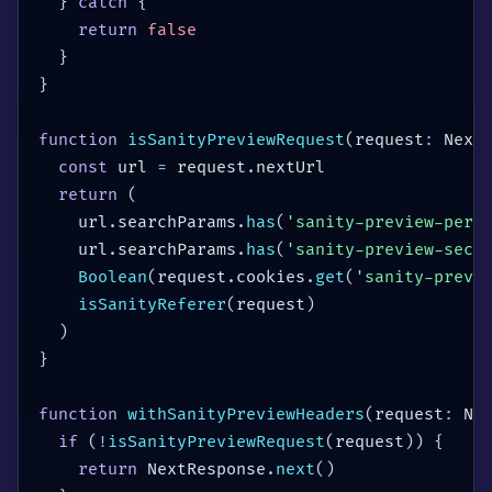
}
catch
{
return
false
}
}
function
isSanityPreviewRequest
(
request
:
 Next
const
 url 
=
 request
.
nextUrl

return
(
    url
.
searchParams
.
has
(
'sanity-preview-pers
    url
.
searchParams
.
has
(
'sanity-preview-secr
Boolean
(
request
.
cookies
.
get
(
'sanity-previ
isSanityReferer
(
request
)
)
}
function
withSanityPreviewHeaders
(
request
:
 Ne
if
(
!
isSanityPreviewRequest
(
request
)
)
{
return
 NextResponse
.
next
(
)