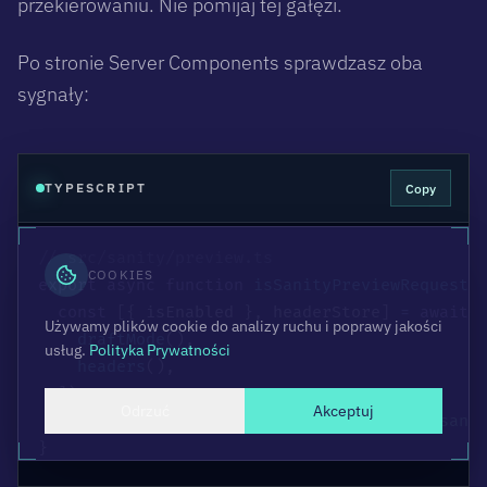
przekierowaniu. Nie pomijaj tej gałęzi.
Po stronie Server Components sprawdzasz oba
sygnały:
Copy
TYPESCRIPT
// src/sanity/preview.ts
COOKIES
export
async
function
isSanityPreviewRequest
(
const
[
{
 isEnabled 
}
,
 headerStore
]
=
await
Używamy plików cookie do analizy ruchu i poprawy jakości
draftMode
(
)
,
usług.
Polityka Prywatności
headers
(
)
,
]
)
Odrzuć
Akceptuj
return
 isEnabled 
||
 headerStore
.
get
(
'x-sani
}