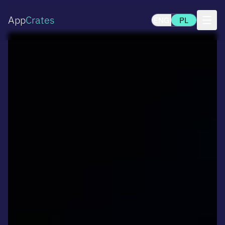
App
Crates
ENG
PL