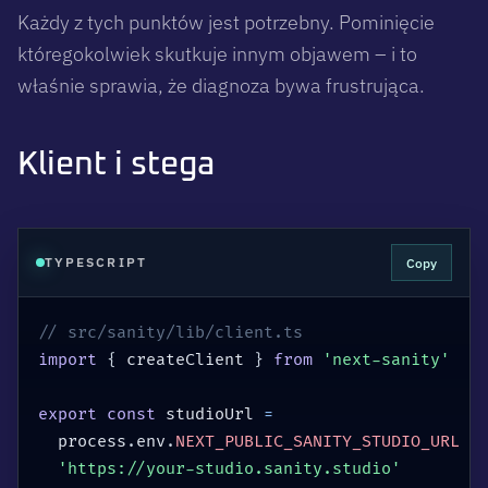
Każdy z tych punktów jest potrzebny. Pominięcie
któregokolwiek skutkuje innym objawem – i to
właśnie sprawia, że diagnoza bywa frustrująca.
Klient i stega
Copy
TYPESCRIPT
// src/sanity/lib/client.ts
import
{
 createClient 
}
from
'next-sanity'
export
const
 studioUrl 
=
  process
.
env
.
NEXT_PUBLIC_SANITY_STUDIO_URL
|
'https://your-studio.sanity.studio'