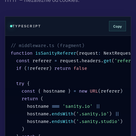
Copy
TYPESCRIPT
// middleware.ts (fragment)
function
isSanityReferer
(
request
:
 NextRequest
const
 referer 
=
 request
.
headers
.
get
(
'refere
if
(
!
referer
)
return
false
try
{
const
{
 hostname 
}
=
new
URL
(
referer
)
return
(
      hostname 
===
'sanity.io'
||
      hostname
.
endsWith
(
'.sanity.io'
)
||
      hostname
.
endsWith
(
'.sanity.studio'
)
)