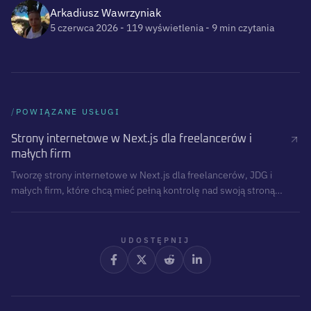
Arkadiusz Wawrzyniak
5 czerwca 2026
- 119 wyświetlenia
- 9 min czytania
/
POWIĄZANE USŁUGI
Strony internetowe w Next.js dla freelancerów i
małych firm
Tworzę strony internetowe w Next.js dla freelancerów, JDG i
małych firm, które chcą mieć pełną kontrolę nad swoją stroną
oraz możliwość rozwoju bez ograniczeń typowych dla gotowych
szablonów i zamkniętych platform. Otrzymujesz kod źródłowy,
wszystkie dostępy i stronę, która od pierwszego dnia należy do
UDOSTĘPNIJ
Ciebie.