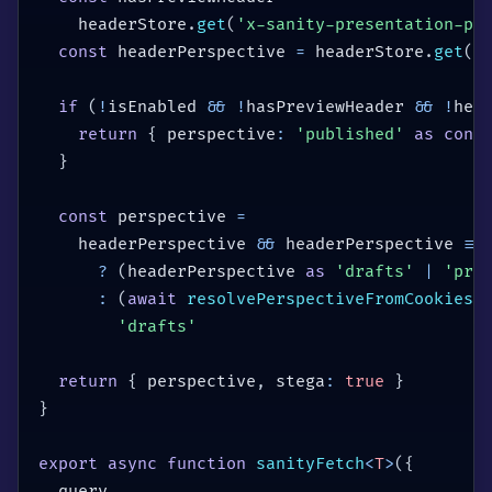
    headerStore
.
get
(
'x-sanity-presentation-pr
const
 headerPerspective 
=
 headerStore
.
get
(
'
if
(
!
isEnabled 
&&
!
hasPreviewHeader 
&&
!
hea
return
{
 perspective
:
'published'
as
cons
}
const
 perspective 
=
    headerPerspective 
&&
 headerPerspective 
!=
?
(
headerPerspective 
as
'drafts'
|
'pre
:
(
await
resolvePerspectiveFromCookies
(
'drafts'
return
{
 perspective
,
 stega
:
true
}
}
export
async
function
sanityFetch
<
T
>
(
{
  query
,