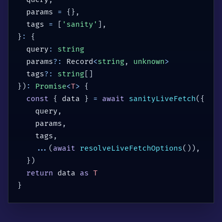
  params 
=
{
}
,
  tags 
=
[
'sanity'
]
,
}
:
{
  query
:
string
  params
?
:
 Record
<
string
,
unknown
>
  tags
?
:
string
[
]
}
)
:
Promise
<
T
>
{
const
{
 data 
}
=
await
sanityLiveFetch
(
{
    query
,
    params
,
    tags
,
...
(
await
resolveLiveFetchOptions
(
)
)
,
}
)
return
 data 
as
T
}