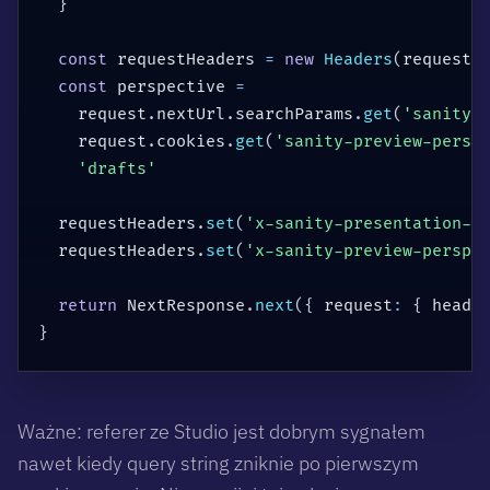
}
const
 requestHeaders 
=
new
Headers
(
request
.
const
 perspective 
=
    request
.
nextUrl
.
searchParams
.
get
(
'sanity-
    request
.
cookies
.
get
(
'sanity-preview-persp
'drafts'
  requestHeaders
.
set
(
'x-sanity-presentation-p
  requestHeaders
.
set
(
'x-sanity-preview-perspe
return
 NextResponse
.
next
(
{
 request
:
{
 heade
}
Ważne: referer ze Studio jest dobrym sygnałem
nawet kiedy query string zniknie po pierwszym