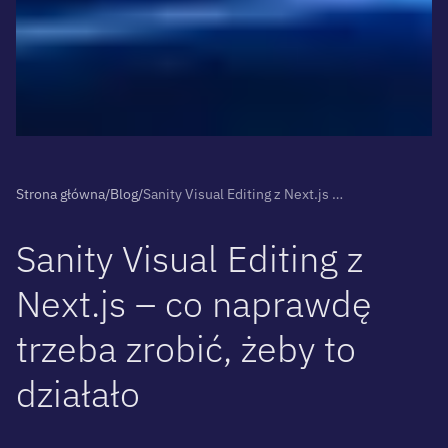
Strona główna
/
Blog
/
Sanity Visual Editing z Next.js – co naprawdę trzeba zrobić, żeby to działało
S
a
n
i
t
y
V
i
s
u
a
l
E
d
i
t
i
n
g
z
N
e
x
t
.
j
s
–
c
o
n
a
p
r
a
w
d
ę
t
r
z
e
b
a
z
r
o
b
i
ć
,
ż
e
b
y
t
o
d
z
i
a
ł
a
ł
o